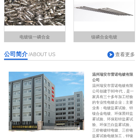
电镀镍一磷合金
镍磷合金电镀
公司简介
查看更多
/ABOUT US
温州瑞安市雷诺电镀有限
公司
温州瑞安市雷诺电镀有限
公司创建于80年代，是一
家具有三十多年加工经验
的专业性电镀企业；主要
业务：电镀盐雾试验、锌
镍合金电镀、环保黑锌盐
雾试验、环保彩锌盐雾试
验、环保兰白盐雾试验、
三价铬镀锌电镀、三价铬
盐雾试验电镀加工，锌镍