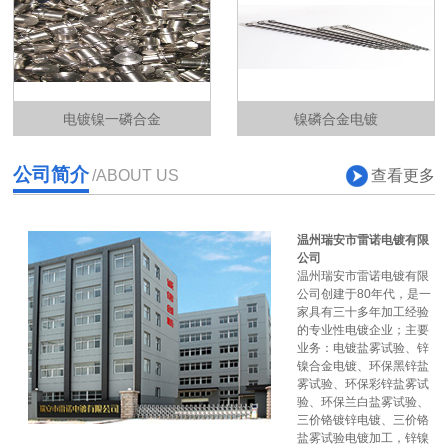
电镀镍一磷合金
镍磷合金电镀
公司简介
查看更多
/ABOUT US
温州瑞安市雷诺电镀有限
公司
温州瑞安市雷诺电镀有限
公司创建于80年代，是一
家具有三十多年加工经验
的专业性电镀企业；主要
业务：电镀盐雾试验、锌
镍合金电镀、环保黑锌盐
雾试验、环保彩锌盐雾试
验、环保兰白盐雾试验、
三价铬镀锌电镀、三价铬
盐雾试验电镀加工，锌镍