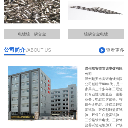
电镀镍一磷合金
镍磷合金电镀
公司简介
查看更多
/ABOUT US
温州瑞安市雷诺电镀有限
公司
温州瑞安市雷诺电镀有限
公司创建于80年代，是一
家具有三十多年加工经验
的专业性电镀企业；主要
业务：电镀盐雾试验、锌
镍合金电镀、环保黑锌盐
雾试验、环保彩锌盐雾试
验、环保兰白盐雾试验、
三价铬镀锌电镀、三价铬
盐雾试验电镀加工，锌镍