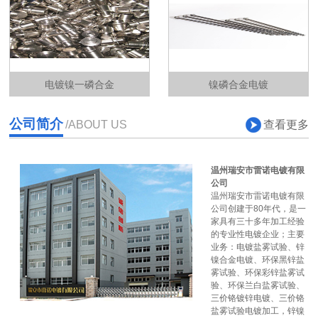
电镀镍一磷合金
镍磷合金电镀
公司简介
查看更多
/ABOUT US
温州瑞安市雷诺电镀有限
公司
温州瑞安市雷诺电镀有限
公司创建于80年代，是一
家具有三十多年加工经验
的专业性电镀企业；主要
业务：电镀盐雾试验、锌
镍合金电镀、环保黑锌盐
雾试验、环保彩锌盐雾试
验、环保兰白盐雾试验、
三价铬镀锌电镀、三价铬
盐雾试验电镀加工，锌镍