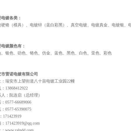
要电镀各类：
镀硬铬（模具）、电镀锌（蓝白彩黑）、真空电镀、电镀真金、电镀银、
要电镀颜色有：
色、银色、叻色、铬色、仿金、蓝色、黑色、白色、亚色、彩色
安市雷诺电镀有限公司
址：瑞安市上望街道八十亩电镀工业园22幢
：13868412922
系人：阮连启（总经理）
：0577-66689066
：0577-65390075
：171423919
：171423919@qq.com
：www.ralndd.com