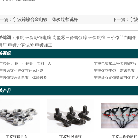
一篇：
宁波锌镍合金电镀---体验过都说好
下一篇：
宁波
金、铝等五
关键词：
滚镀
环保彩锌电镀
高盐雾三价铬镀锌
环保镀锌
三价铬兰白电镀
镀厂
电镀盐雾试验
电镀加工
关新闻
宁波铜 、铁、不锈钢、塑料、A
宁波电镀加工种类有哪些?
宁波滚镀和挂镀有什么区别
宁波镀锌电镀---雷诺电镀
宁波锌镍合金电镀---体验过都
宁波环保彩锌盐雾电镀,迷
关产品
宁波锌镍合金
宁波环保黑锌
宁波三价铬黑锌