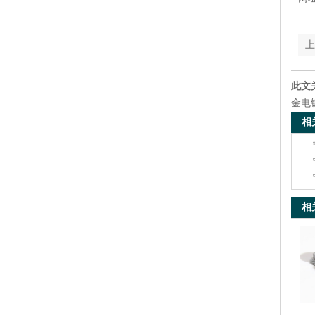
上
此文
金电
相
相