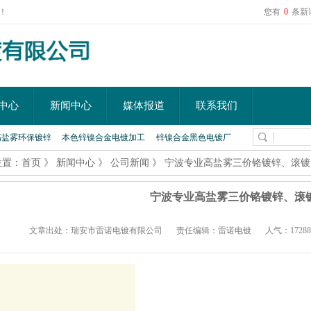
！
您有
0
条新
中心
新闻中心
媒体报道
联系我们
高盐雾环保镀锌
本色锌镍合金电镀加工
锌镍合金黑色电镀厂
位置：
首页
》
新闻中心
》
公司新闻
》
宁波专业高盐雾三价铬镀锌、滚镀
宁波专业高盐雾三价铬镀锌、滚
文章出处：瑞安市雷诺电镀有限公司
责任编辑：雷诺电镀
人气：17288