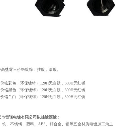
业高盐雾
三价铬镀锌
：挂镀，滚镀。
三价铬彩色（环保镀锌）120H无白锈，300H无红锈
三价铬黑色（环保镀锌）120H无白锈，300H无红锈
三价铬兰白（环保镀锌）120H无白锈，300H无红锈
安市雷诺
电镀
有限公司以挂镀滚镀：
 、铁、不锈钢、塑料、ABS、锌合金、铝等五金材质
电镀加工
为主