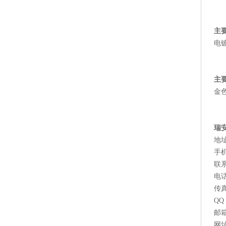
主
电
主
金
瑞
地
手机
联
电话
传真
QQ
邮箱
网址