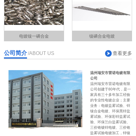
电镀镍一磷合金
镍磷合金电镀
公司简介
查看更多
/ABOUT US
温州瑞安市雷诺电镀有限
公司
温州瑞安市雷诺电镀有限
公司创建于80年代，是一
家具有三十多年加工经验
的专业性电镀企业；主要
业务：电镀盐雾试验、锌
镍合金电镀、环保黑锌盐
雾试验、环保彩锌盐雾试
验、环保兰白盐雾试验、
三价铬镀锌电镀、三价铬
盐雾试验电镀加工，锌镍