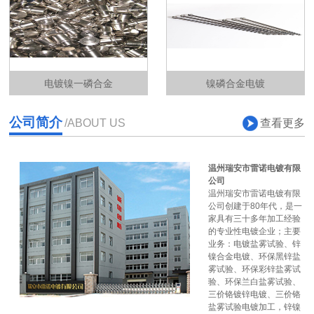
电镀镍一磷合金
镍磷合金电镀
公司简介
查看更多
/ABOUT US
温州瑞安市雷诺电镀有限
公司
温州瑞安市雷诺电镀有限
公司创建于80年代，是一
家具有三十多年加工经验
的专业性电镀企业；主要
业务：电镀盐雾试验、锌
镍合金电镀、环保黑锌盐
雾试验、环保彩锌盐雾试
验、环保兰白盐雾试验、
三价铬镀锌电镀、三价铬
盐雾试验电镀加工，锌镍